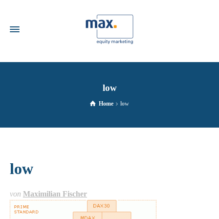
low
Home
low
low
von
Maximilian Fischer