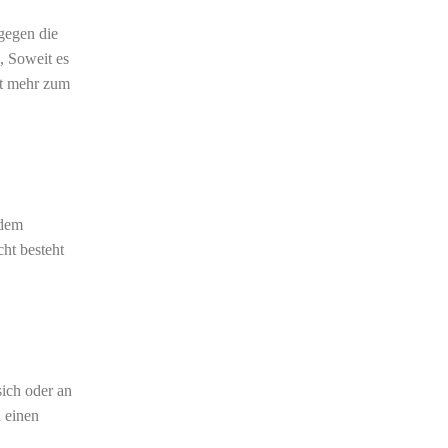
gegen die
, Soweit es
ht mehr zum
 dem
ht besteht
sich oder an
 einen