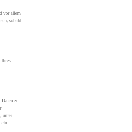
d vor allem
isch, sobald
 Ihres
n Daten zu
r
, unter
 ein