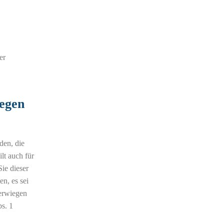
er
gegen
den, die
lt auch für
ie dieser
n, es sei
berwiegen
s. 1