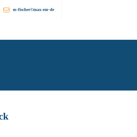
m·fischer©max-em·de
ationen
Unternehmen
Kontakt
ick