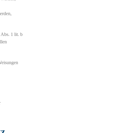
erden,
bs. 1 lit. b
llen
 Weisungen
r
tz