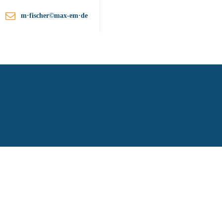
m·fischer©max-em·de
ationen
Unternehmen
Kontakt