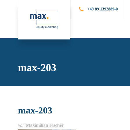
+49 89 1392889-0
Leistungen
Publik
max-203
max-203
von
Maximilian Fischer