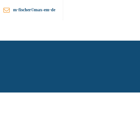
m·fischer©max-em·de
ationen
Unternehmen
Kontakt