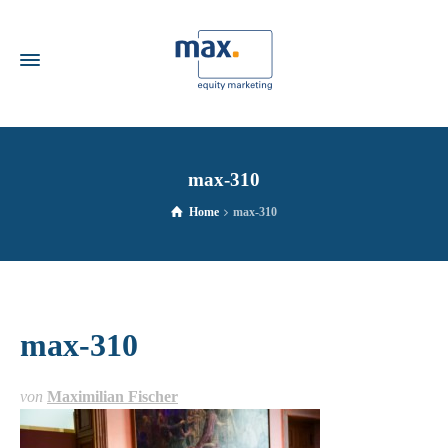
max-310
Home
max-310
max-310
von
Maximilian Fischer