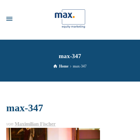
max-347
Home
max-347
max-347
von
Maximilian Fischer