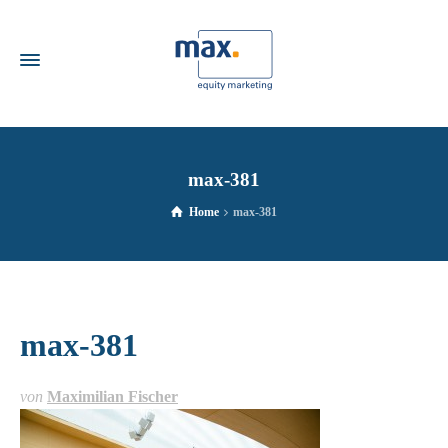
max-381
Home
max-381
max-381
von
Maximilian Fischer