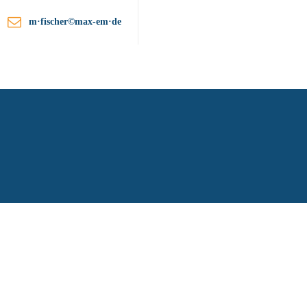
m·fischer©max-em·de
ationen
Unternehmen
Kontakt