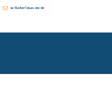
m·fischer©max-em·de
ationen
Unternehmen
Kontakt