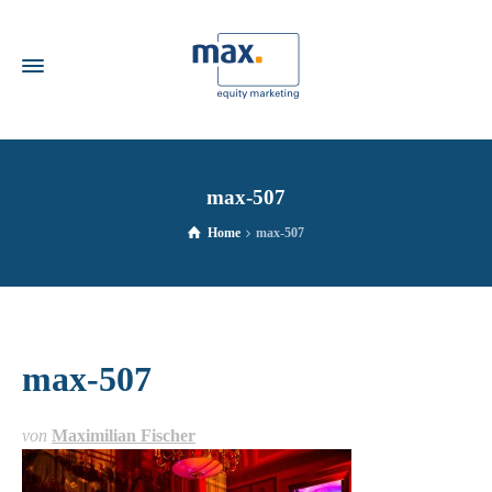
max-507
Home
max-507
max-507
von
Maximilian Fischer