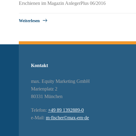
Erschienen im Magazin AnlegerPlus 06/2016
Weiterlesen
Kontakt
max. Equity Marketing GmbH
Marienplatz 2
80331 München
Telefon:
+49 89 1392889-0
e-Mail:
m·fischer©max-em·de