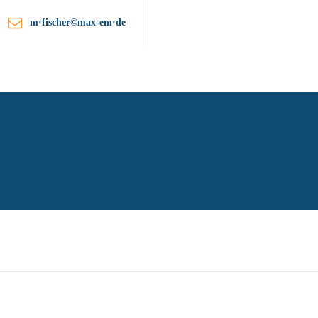
m·fischer©max-em·de
ationen
Unternehmen
Kontakt