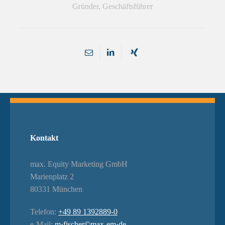
Gründer, Geschäftsführer
Kontakt
max. Equity Marketing GmbH
Marienplatz 2
80331 München
Telefon:
+49 89 1392889-0
e-Mail:
m·fischer©max-em·de